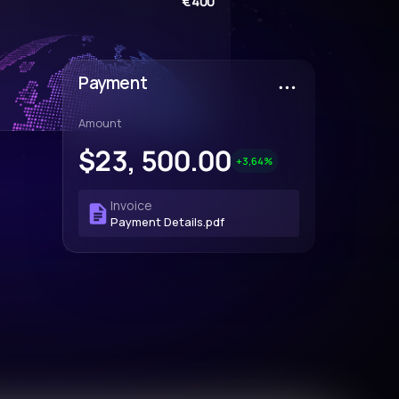
€400
Payment
Amount
$23, 500.00
+3,64%
Invoice
Payment Details.pdf