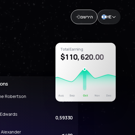
HE
הירשם
Total Earning
$110, 620.00
ions
ne Robertson
3, 000
 Edwards
0,59330
e Alexander